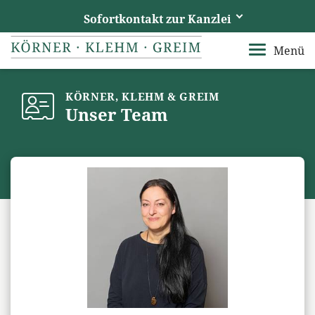
Sofortkontakt zur Kanzlei
Körner, Klehm und Greim
Menü
Ihre Fachberater im Vogtland
KÖRNER, KLEHM & GREIM
Rufen Sie uns an
Unser Team
+49 3741 15740
Senden Sie uns eine E-Mail
info@ra-kkg.de