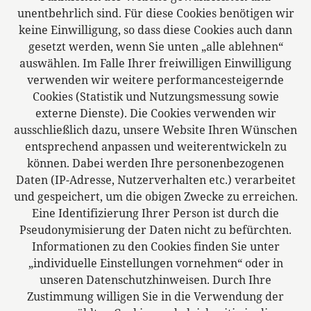
Deutschland
unentbehrlich sind. Für diese Cookies benötigen wir
Tel: +49 3741 15740
keine Einwilligung, so dass diese Cookies auch dann
Fax: +49 3741 157410
gesetzt werden, wenn Sie unten „alle ablehnen“
E-Mail:
info@ra-kkg.de
auswählen. Im Falle Ihrer freiwilligen Einwilligung
verwenden wir weitere performancesteigernde
Zweigstelle Oelsnitz
Cookies (Statistik und Nutzungsmessung sowie
Pfortenstr. 1
externe Dienste). Die Cookies verwenden wir
08606 Oelsnitz
ausschließlich dazu, unsere Website Ihren Wünschen
Deutschland
entsprechend anpassen und weiterentwickeln zu
können. Dabei werden Ihre personenbezogenen
Daten (IP-Adresse, Nutzerverhalten etc.) verarbeitet
und gespeichert, um die obigen Zwecke zu erreichen.
Das europäische Kanzlei-Netzwerk
Eine Identifizierung Ihrer Person ist durch die
Pseudonymisierung der Daten nicht zu befürchten.
Informationen zu den Cookies finden Sie unter
„individuelle Einstellungen vornehmen“ oder in
unseren Datenschutzhinweisen. Durch Ihre
Zustimmung willigen Sie in die Verwendung der