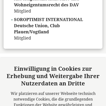
Wohneigentumsrecht des DAV
Mitglied
SOROPTIMIST INTERNATIONAL
Deutsche Union, Club
Plauen/Vogtland
Mitglied
Einwilligung in Cookies zur
Erhebung und Weitergabe Ihrer
Körner, Klehm & Greim Rechtsanwälte
(GBR)
Nutzerdaten an Dritte
Standort Plauen
Wir platzieren auf unserer Webseite technisch
Rädelstr. 13
notwendige Cookies, die die grundlegenden
08523 Plauen
Funktionen der Website gewährleisten und