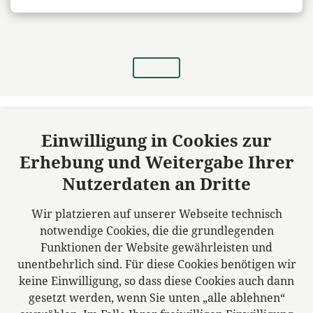
Einwilligung in Cookies zur
Erhebung und Weitergabe Ihrer
Körner, Klehm & Greim Rechtsanwälte
(GBR)
Nutzerdaten an Dritte
Standort Plauen
Wir platzieren auf unserer Webseite technisch
Rädelstr. 13
notwendige Cookies, die die grundlegenden
08523 Plauen
Funktionen der Website gewährleisten und
Deutschland
unentbehrlich sind. Für diese Cookies benötigen wir
Tel: +49 3741 15740
keine Einwilligung, so dass diese Cookies auch dann
Fax: +49 3741 157410
gesetzt werden, wenn Sie unten „alle ablehnen“
E-Mail:
info@ra-kkg.de