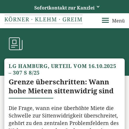
Sofortkontakt zur Kanzlei
Körner, Klehm und Greim
Menü
Ihre Fachberater im Vogtland
Rufen Sie uns an
+49 3741 15740
Senden Sie uns eine E-Mail
LG HAMBURG, URTEIL VOM 16.10.2025
info@ra-kkg.de
– 307 S 8/25
Grenze überschritten: Wann
hohe Mieten sittenwidrig sind
Die Frage, wann eine überhöhte Miete die
Schwelle zur Sittenwidrigkeit überschreitet,
gehört zu den zentralen Problemfeldern des