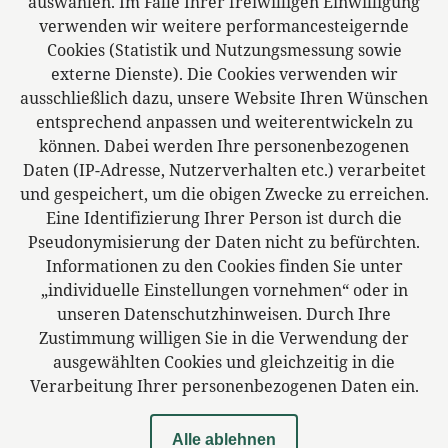
auswählen. Im Falle Ihrer freiwilligen Einwilligung
verwenden wir weitere performancesteigernde
Zweigstelle Oelsnitz
Cookies (Statistik und Nutzungsmessung sowie
Pfortenstr. 1
externe Dienste). Die Cookies verwenden wir
08606 Oelsnitz
ausschließlich dazu, unsere Website Ihren Wünschen
Deutschland
entsprechend anpassen und weiterentwickeln zu
können. Dabei werden Ihre personenbezogenen
Daten (IP-Adresse, Nutzerverhalten etc.) verarbeitet
und gespeichert, um die obigen Zwecke zu erreichen.
Das europäische Kanzlei-Netzwerk
Eine Identifizierung Ihrer Person ist durch die
Pseudonymisierung der Daten nicht zu befürchten.
Informationen zu den Cookies finden Sie unter
„individuelle Einstellungen vornehmen“ oder in
unseren Datenschutzhinweisen. Durch Ihre
Zustimmung willigen Sie in die Verwendung der
ausgewählten Cookies und gleichzeitig in die
Verarbeitung Ihrer personenbezogenen Daten ein.
Alle ablehnen
Impressum