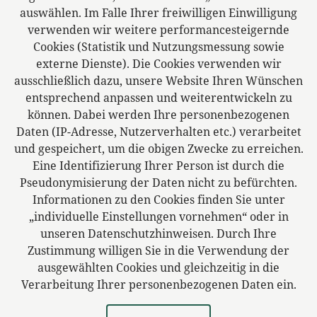
E-Mail:
info@ra-kkg.de
auswählen. Im Falle Ihrer freiwilligen Einwilligung
verwenden wir weitere performancesteigernde
Zweigstelle Oelsnitz
Cookies (Statistik und Nutzungsmessung sowie
Pfortenstr. 1
externe Dienste). Die Cookies verwenden wir
08606 Oelsnitz
ausschließlich dazu, unsere Website Ihren Wünschen
Deutschland
entsprechend anpassen und weiterentwickeln zu
können. Dabei werden Ihre personenbezogenen
Daten (IP-Adresse, Nutzerverhalten etc.) verarbeitet
und gespeichert, um die obigen Zwecke zu erreichen.
Das europäische Kanzlei-Netzwerk
Eine Identifizierung Ihrer Person ist durch die
Pseudonymisierung der Daten nicht zu befürchten.
Informationen zu den Cookies finden Sie unter
„individuelle Einstellungen vornehmen“ oder in
unseren Datenschutzhinweisen. Durch Ihre
Zustimmung willigen Sie in die Verwendung der
ausgewählten Cookies und gleichzeitig in die
Verarbeitung Ihrer personenbezogenen Daten ein.