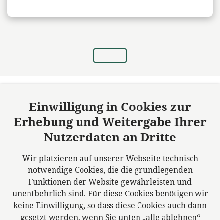
Einwilligung in Cookies zur
Erhebung und Weitergabe Ihrer
Körner, Klehm & Greim Rechtsanwälte
(GBR)
Nutzerdaten an Dritte
Standort Plauen
Wir platzieren auf unserer Webseite technisch
Rädelstr. 13
notwendige Cookies, die die grundlegenden
08523 Plauen
Funktionen der Website gewährleisten und
Deutschland
unentbehrlich sind. Für diese Cookies benötigen wir
Tel: +49 3741 15740
keine Einwilligung, so dass diese Cookies auch dann
Fax: +49 3741 157410
gesetzt werden, wenn Sie unten „alle ablehnen“