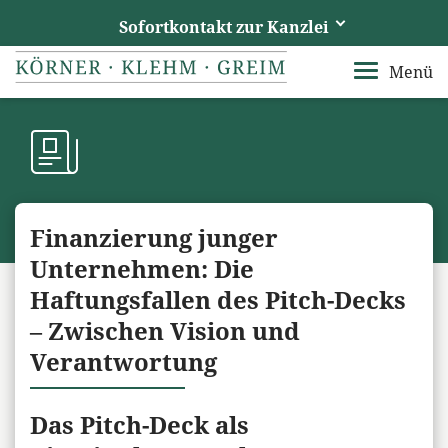
Sofortkontakt zur Kanzlei
Körner, Klehm und Greim
Menü
Ihre Fachberater im Vogtland
Rufen Sie uns an
+49 3741 15740
Senden Sie uns eine E-Mail
Finanzierung junger
info@ra-kkg.de
Unternehmen: Die
Haftungsfallen des Pitch-Decks
– Zwischen Vision und
Verantwortung
Das Pitch-Deck als